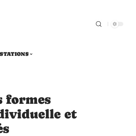
STATIONS
s formes
dividuelle et
és