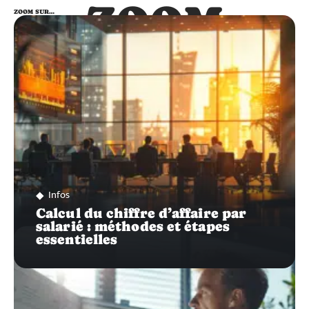
ZOOM
ZOOM SUR…
SUR…
Infos
Calcul du chiffre d’affaire par
salarié : méthodes et étapes
essentielles