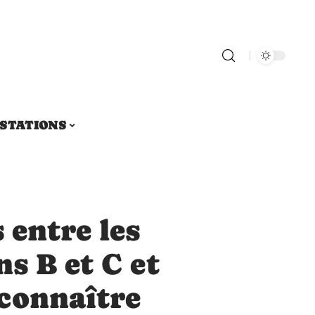
STATIONS
 entre les
s B et C et
connaître