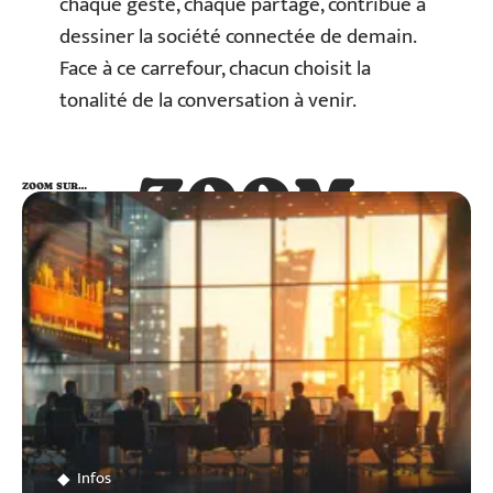
chaque geste, chaque partage, contribue à
dessiner la société connectée de demain.
Face à ce carrefour, chacun choisit la
tonalité de la conversation à venir.
ZOOM
ZOOM SUR…
SUR…
Infos