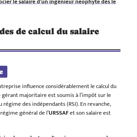
er le salaire d'un ingénieur néophyte dès le
es de calcul du salaire
e
entreprise influence considérablement le calcul du
le gérant majoritaire est soumis à l’impôt sur le
 du régime des indépendants (RSI). En revanche,
u régime général de l’
URSSAF
et son salaire est