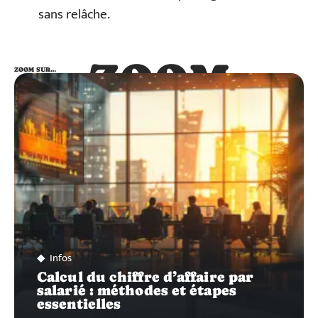
sans relâche.
ZOOM
ZOOM SUR…
SUR…
Infos
Calcul du chiffre d’affaire par
salarié : méthodes et étapes
essentielles