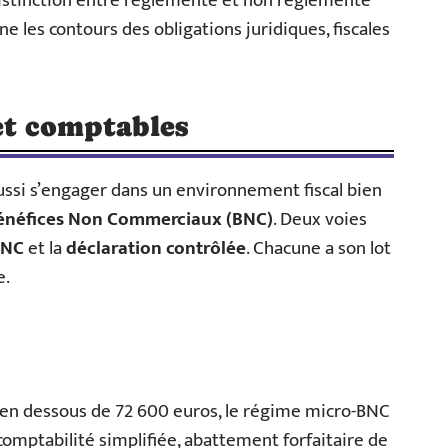
distinction entre réglementé et non réglementé
ne les contours des obligations juridiques, fiscales
 et comptables
 aussi s’engager dans un environnement fiscal bien
énéfices Non Commerciaux (BNC)
. Deux voies
BNC
et la
déclaration contrôlée
. Chacune a son lot
e.
e en dessous de 72 600 euros, le régime micro-BNC
omptabilité simplifiée, abattement forfaitaire de