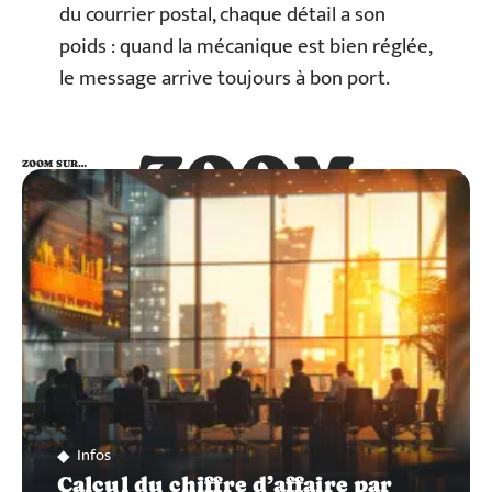
du courrier postal, chaque détail a son
poids : quand la mécanique est bien réglée,
le message arrive toujours à bon port.
ZOOM
ZOOM SUR…
SUR…
Infos
Calcul du chiffre d’affaire par