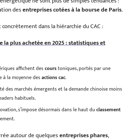
ion énergétique ne sont plus de simples tendances :
sation des
entreprises cotées à la bourse de Paris
.
t concrètement dans la hiérarchie du CAC :
la plus achetée en 2025 : statistiques et
ériques affichent des
cours
toniques, portés par une
e à la moyenne des
actions cac
.
tilité des marchés émergents et la demande chinoise moins
eaders habituels.
novation, s’impose désormais dans le haut du
classement
lement.
rrée autour de quelques
entreprises phares
,