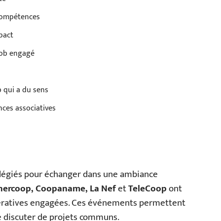
 compétences
pact
 job engagé
b qui a du sens
nces associatives
légiés pour échanger dans une ambiance
nercoop, Coopaname, La Nef
et
TeleCoop
ont
opératives engagées. Ces événements permettent
de discuter de projets communs.