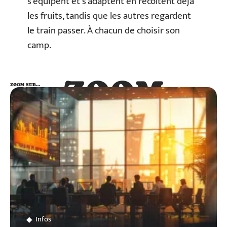
s’équipent et s’adaptent en récoltent déjà
les fruits, tandis que les autres regardent
le train passer. À chacun de choisir son
camp.
ZOOM
ZOOM SUR…
SUR…
Infos