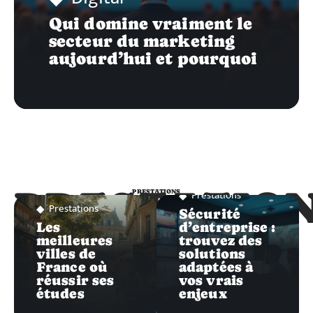
Qui domine vraiment le
secteur du marketing
aujourd’hui et pourquoi
PRESTATIO
Prestations
PRESTATIONS
Prestations
Sécurité
Les
d’entreprise :
meilleures
trouvez des
villes de
solutions
France où
adaptées à
réussir ses
vos vrais
études
enjeux