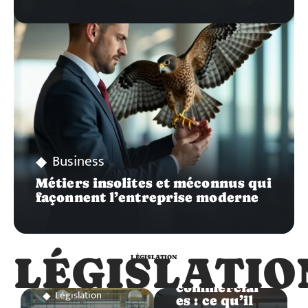
Business
Métiers insolites et méconnus qui
façonnent l’entreprise moderne
Législation
LÉGISLATIO
LÉGISLATION
Règles
commercial
Législation
es : ce qu’il