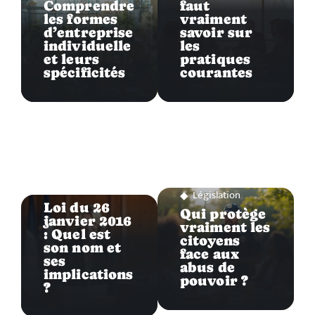
Comprendre
faut
les formes
vraiment
d’entreprise
savoir sur
individuelle
les
et leurs
pratiques
spécificités
courantes
Législation
Législation
Loi du 26
Qui protège
janvier 2016
vraiment les
: Quel est
citoyens
son nom et
face aux
ses
abus de
implications
pouvoir ?
?