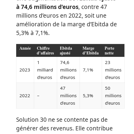
à 74,6 millions d’euros
, contre 47
millions d’euros en 2022, soit une
amélioration de la marge d’Ebitda de
5,3% à 7,1%.
Année
Chiffre
Ebitda
Marge
Perte
d’affaires
ajusté
d’Ebitda
nette
1
74,6
23
2023
milliard
millions
7,1%
millions
d’euros
d’euros
d’euros
47
50
2022
–
millions
5,3%
millions
d’euros
d’euros
Solution 30 ne se contente pas de
générer des revenus. Elle contribue